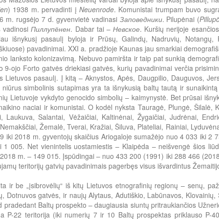
jen
) 1938 m. pervadinti į
Neuenrode
. Komunistai trumpam buvo sugrą
6 m. rugsėjo 7 d. gyvenvietė vadinasi
Заповедники
. Pilupėnai (
Pillu
s vadinosi
Пиллупёнен
. Dabar tai –
Невское
. Kuršių nerijoje esanči
iau išnykusį pasaulį byloja ir Prūsų, Galindų, Nadruvių, Notangų
škiuose) pavadinimai. XXI a. pradžioje Kaunas jau smarkiai demografiška
inio lanksto kolonizavimą. Nebuvo pamiršta ir taip pat sunkią demografinę 
 9-ojo Forto gatvės driekiasi gatvės, kurių pavadinimai verčia prisimint
 Lietuvos pasaulį. Į kitą – Aknystos, Apės, Daugpilio, Dauguvos, Je
niūrus simbolinis sutapimas yra ta išnykusią baltų tautą ir sunaikintą
nių Lietuvoje vykdyto genocido simbolių – kaimynystė. Bet prūsai išny
naikino naciai ir komunistai. O kodėl nyksta Tauragė, Plungė, Šilalė
, Laukuva, Salantai, Vėžaičiai, Kaltinėnai, Žygaičiai, Judrėnai, Endri
 Nemakščiai, Žemalė, Tverai, Kražiai, Šiluva, Plateliai, Rainiai, Lyduvėna
 iki 2018 m. gyventojų skaičius Ariogaloje sumažėjo nuo 4 033 iki 2 7
i 1 005. Net vienintelis uostamiestis – Klaipėda – neišvengė šios l
2018 m. – 149 015. Įspūdingai – nuo 433 200 (1991) iki 288 466 (2018
jamų teritorijų gatvių pavadinimais pagerbęs visus išvardintus Žemaitijo
ta ir be „įsibrovėlių“ iš kitų Lietuvos etnografinių regionų – senų, p
ų, Dotnuvos gatvės, ir naujų Alytaus, Adutiškio, Labūnavos, Klovainių, Šė
kad pradedant Baltų prospekto – daugiausia siuntų pritraukiančios Užnerio
a P-22 teritorija (iki numerių 7 ir 10 Baltų prospektas priklauso P-40 