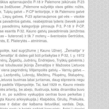
zliškius aptarnaujančio P-18 ir Palemone įsikūrusio P-23
inos žodžiuose: „Palemone sužydėjo visos gėlės: rožės,
oje, Tulpių gatvė – P-CP teritorijoje, ir tik Palemono gatvė
onų, Liepų gatves, P-23 aptarnaujamos gat-vės – visokie
is pavadintos gatvės, neabejotinas lyderis (beveik pusė
 pavadinimų kategorijoje pirmauja P-3, P-18 ir P-CP.
se esantis P-32. Kauno gatvių pavadinimais įamžintas
as – liuteronai) ir tik 7 moterų – šventosios Gertrūdos,
ės, E. Pliaterytės – atminimas.
olėje, kad sugrįžtume į Kauno Užnerį. „Žemaitija“ ir
aitija“ iš dalies gali būti pritaikytas ir P-32, t. y. 1972
ėnų, Žygaičių, Judrėnų, Endriejavo, Tryškių gatvėmis.)
mai tobuliausiai įkūnija Žemaitijos ir Mažosios Lietuvos
 viena pagrindinių Vilijampolės gatvių – Varnių gatve –
nų, Lazdynėlių, Luknojų, Miežėnų, Pilupėnų, Stalupėnų,
 Lietuvos buvimas labai juntamas, daug stipresnis negu
inė padėtis Vilijampolėje. Tai, kad 1929 m. Kauno miesto
ės arterijų, be abejo, iliustruoja, kokia dinamiška buvo
64 m. po sukilimo vyskupijos centras buvo perkeltas į
a Kauno arkivyskupija.) Klaipėdos, Girulių, Priekulės,
ose ir dabar dar kalbama lietuviškai, vardais. Deja,
intą nacių ir baigtą naikinti komunistų. Antai Luknojai