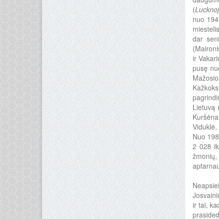
(
Luckno
nuo 194
miesteli
dar sen
(Maironi
ir Vakar
pusę nuo
Mažosios
Kažkoks 
pagrindi
Lietuvą 
Kuršėnai
Viduklė,
Nuo 1989
2 028 ik
žmonių, 
aptarnau
Neapsiei
Josvaini
ir tai, 
prasided