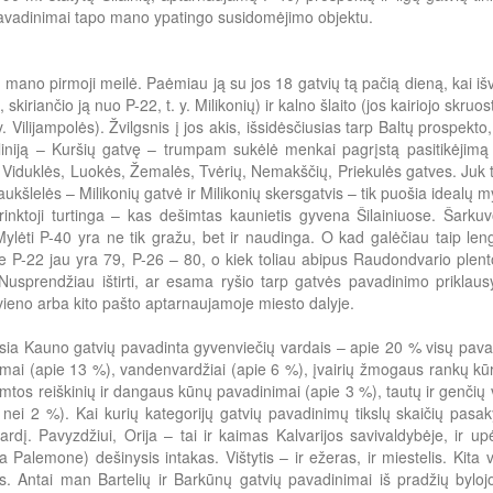
avadinimai tapo mano ypatingo susidomėjimo objektu.
 mano pirmoji meilė. Paėmiau ją su jos 18 gatvių tą pačią dieną, kai iš
 skiriančio ją nuo P-22, t. y. Milikonių) ir kalno šlaito (jos kairiojo skru
 y. Vilijampolės). Žvilgsnis į jos akis, išsidėsčiusias tarp Baltų prospekt
liniją – Kuršių gatvę – trumpam sukėlė menkai pagrįstą pasitikėjimą 
 Viduklės, Luokės, Žemalės, Tvėrių, Nemakščių, Priekulės gatves. Juk ta
ukšlelės – Milikonių gatvė ir Milikonių skersgatvis – tik puošia idealų my
inktoji turtinga – kas dešimtas kaunietis gyvena Šilainiuose. Šarkuv
Mylėti P-40 yra ne tik gražu, bet ir naudinga. O kad galėčiau taip len
e P-22 jau yra 79, P-26 – 80, o kiek toliau abipus Raudondvario plent
Nusprendžiau ištirti, ar esama ryšio tarp gatvės pavadinimo priklaus
ieno arba kito pašto aptarnaujamoje miesto dalyje.
ia Kauno gatvių pavadinta gyvenviečių vardais – apie 20 % visų pava
mai (apie 13 %), vandenvardžiai (apie 6 %), įvairių žmogaus rankų kū
mtos reiškinių ir dangaus kūnų pavadinimai (apie 3 %), tautų ir genčių 
nei 2 %). Kai kurių kategorijų gatvių pavadinimų tikslų skaičių pasakyt
rdį. Pavyzdžiui, Orija – tai ir kaimas Kalvarijos savivaldybėje, ir 
a Palemone) dešinysis intakas. Vištytis – ir ežeras, ir miestelis. Kita v
is. Antai man Bartelių ir Barkūnų gatvių pavadinimai iš pradžių bylo