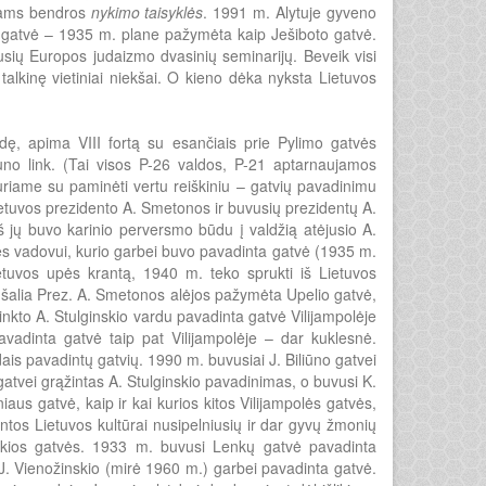
liams bendros
nykimo taisyklės
. 1991 m. Alytuje gyveno
s gatvė – 1935 m. plane pažymėta kaip Ješiboto gatvė.
sių Europos judaizmo dvasinių seminarijų. Beveik visi
talkinę vietiniai niekšai. O kieno dėka nyksta Lietuvos
ę, apima VIII fortą su esančiais prie Pylimo gatvės
muno link. (Tai visos P-26 valdos, P-21 aptarnaujamos
siduriame su paminėti vertu reiškiniu – gatvių pavadinimu
etuvos prezidento A. Smetonos ir buvusių prezidentų A.
iš jų buvo karinio perversmo būdu į valdžią atėjusio A.
ės vadovui, kurio garbei buvo pavadinta gatvė (1935 m.
Lietuvos upės krantą, 1940 m.
teko sprukti iš Lietuvos
i šalia Prez. A. Smetonos alėjos pažymėta Upelio gatvė,
nkto A. Stulginskio vardu pavadinta gatvė Vilijampolėje
vadinta gatvė taip pat Vilijampolėje – dar kuklesnė.
s pavadintų gatvių. 1990 m. buvusiai J. Biliūno gatvei
tvei grąžintas A. Stulginskio pavadinimas, o buvusi K.
aus gatvė, kaip ir kai kurios kitos Vilijampolės gatvės,
ntos Lietuvos kultūrai nusipelniusių ir dar gyvų žmonių
 tokios gatvės. 1933 m. buvusi Lenkų gatvė pavadinta
J. Vienožinskio (mirė 1960 m.) garbei pavadinta gatvė.