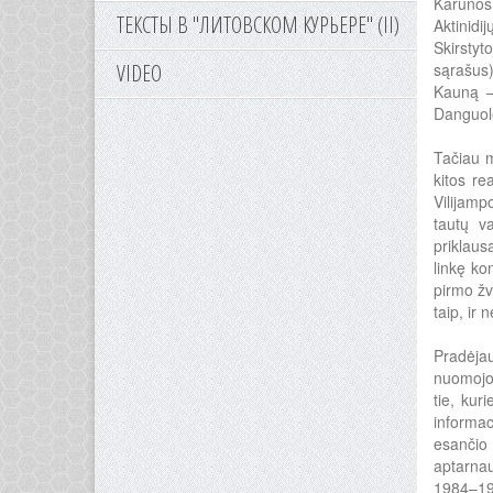
Karūnos 
ТЕКСТЫ В "ЛИТОВСКОМ КУРЬЕРЕ" (II)
Aktinidi
Skirstyt
VIDEO
sąrašus
Kauną –
Danguol
Tačiau m
kitos re
Vilijamp
tautų va
priklaus
linkę ko
pirmo žv
taip, ir
Pradėja
nuomojo
tie, kur
informac
esančio
aptarnau
1984–199