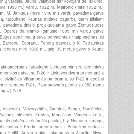
ių vardais. Jaunai valstybei dar kovojant dėl išlikimo,
mirė 1938 m.) vardu. 1922 m. Maironio (mirė 1932 m.)
4 m.
M. Jankaus (mirė 1946 m.) vardu pavadinta gatvė
mą, tarpukario Kaunas atidavė pagarbą kitam iškiliam
u pavadinta didelė projektuojama gatvė Žemuosiuose
is. Operos dainininko (gimusio 1885 m.) vardu gatvė
gos atminimą, ji buvo pervadinta (ir taip vadinasi iki
s, Baritonų, Sopranų, Tenorų gatvės), o K. Petrauskas
is tenoras mirė 1968 m., taigi 39 metus gyveno Kaune
ais pagerbtais tarpukario Lietuvos ministrų pirmininkų
gronomijos gatve, su P-26 ir Linkuvos dvarą primenančia
je plytinčios Vilijampolės panorama, su P-22 ir godžiai
sia prie Nemuno P-21, Raudondvario plentu su 352 namų
ną – į P-18.
, Vieversių, Vaivorykštės, Gamtos, Bangų, Saulėtekio,
vajonių alėjomis, Fredos, Marviliaus, Vandens Lelijų,
akalnio gatvės – krintančia plaukų, t. y. Nemuno, sruoga,
– Aleksotas ir Freda, aerodromas ir Botanikos sodas –
 ir viltį. Ar yra labiau tinkama vieta Akacijų, Alyvų,