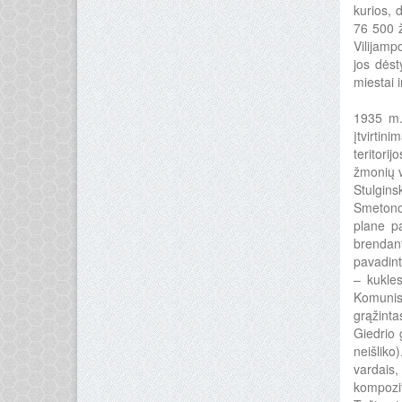
kurios, 
76 500 ž
Vilijamp
jos dėst
miestai 
1935 m.
įtvirtin
teritori
žmonių v
Stulgins
Smetonos
plane p
brendant
pavadint
– kukles
Komunist
grąžinta
Giedrio 
neišliko
vardais
kompozit