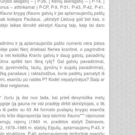
Grybo akligatvį – į P-26, į Kėnių skersgatvį – į P-14, į
mus – atitinkamai į P-CP, P-9, P-31, P-43, P-42, P-41.
ą
Kauno knygą
(Kauno gatvių ir jas aptarnaujančių paštų
sak kolegos Pauliaus, „
skirstyti Lietuvą
gali bet kas, o
tėjo laikas išmokti
skirstyti Kauną
taip, kaip tai daro
inimo ir ją aptarnaujančio pašto numerio nėra jokios
lėje palei Nerį driekiasi Neries krantinė, o pagrindinė
 net keliolika Kranto gatvių ir daug gatvių, pavadintų
alima aptikti tam tikrą ryšį? Gal gatvių pavadinimai,
ai, gyvenviečių, tautų, gyvūnų ir augalų pavadinimai),
žką panašaus į raktažodžius, kurie padėtų pamatyti iš
mi, esančiu po raidės P? Kodėl nepatyrinėjus? Šiaip ar
siškai neigiamas.
(turiu ją dar nuo tada, kai prieš devyniolika metų
ygoje
(ją gauna ne visi pradėję dirbti skirstytojais, o tik
uks iš pašto su 63 A4 formato puslapių knyga) esančia
arto krito disproporcija tarp istorinio Kauno*** rajonuose
gamųjų rajonų (1960 m. pradėtos statyti Dainavos,
2, 1978–1985 m. statytų Eigulių, aptarnaujamų P-43, ir
lo struktūros. P-40 aptarnaujamoje teritorijoje esančių