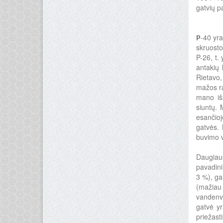
gatvių p
-40 yra
P
skruosto,
P-26, t.
antakių 
Rietavo,
mažos ra
mano išr
siuntų. 
esančioj
gatvės. 
buvimo v
Daugiaus
pavadini
3 %), ga
(mažiau 
vandenva
gatvė yr
priežast