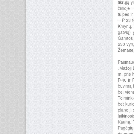
tikrųjų 
žinioje 
tulpės ir
– P-23 t
Kmynų, K
gatvių)
Gamtos r
230 vyrų
Žemaitės
Pasinaud
„Mažoji L
m. prie 
P-40 ir 
buvimą K
bei vien
Tolminki
bet kuri
plane ji
laikinos
Kauną. T
Pagėgių
daugumos