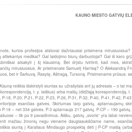
KAUNO MIESTO GATVIŲ EL
note, kurios profesijos atstovai dažniausiai prisimena mirusiuosius? 
ą atliekantys medikai? Gal laidojimo biurų darbuotojai? Gal iš karo grį
kšmiškai atsakyti į šį klausimą. Bet drįstu tvirtinti, kad mes, skirs
nančių mirusiuosius. Ar prisimenate Samuelį Harrisą? O Aleksandrą
k juos, bet ir Šarkuvą, Rasytę, Aštragą, Tursoną. Prisimename prūsus
i Kauną
reiškia išskirstyti siuntas su užrašytais ant jų adresais – o tai
korespondenciją, t. y. laiškus) arba maišų (didžiąją korespondenciją, t. 
, P-18, P-20, P-21, P-22, P-23, P-26, P-31, P-32, P-40, P-41, P-42, P-4
teritorijoje esančias gatves. Skirtumas tarp gatvių, aptarnaujamų sk
o P-18 – net 334 gatvės. P-3 aptarnauja 217 gatvių. P-CP – 190 gatvių.
ašuose – tik po 9 pavadinimus. Aišku, gatvių „svoris“ yra labai nevie
venti mažiau žmonių negu viename daugiaaukščiame name, esančia
iškia siuntą į Karaliaus Mindaugo prospektą dėti į P-CP maišą (arba l