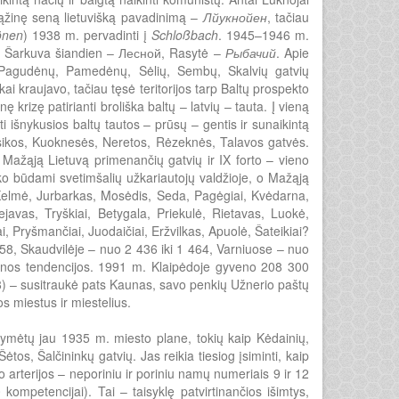
žinę seną lietuvišką pavadinimą –
Лйукнойен
, tačiau
pönen
) 1938 m. pervadinti į
Schloßbach
. 1945–1946 m.
os Šarkuva šiandien – Лесной, Rasytė –
Рыбачий
. Apie
, Pagudėnų, Pamedėnų, Sėlių, Sembų, Skalvių gatvių
i kraujavo, tačiau tęsė teritorijos tarp Baltų prospekto
krizę patirianti broliška baltų – latvių – tauta. Į vieną
i išnykusios baltų tautos – prūsų – gentis ir sunaikintą
rsikos, Kuoknesės, Neretos, Rėzeknės, Talavos gatvės.
 Mažąją Lietuvą primenančių gatvių ir IX forto – vieno
ko būdami svetimšalių užkariautojų valdžioje, o Mažąją
, Kelmė, Jurbarkas, Mosėdis, Seda, Pagėgiai, Kvėdarna,
ejavas, Tryškiai, Betygala, Priekulė, Rietavas, Luokė,
i, Pryšmančiai, Juodaičiai, Eržvilkas, Apuolė, Šateikiai?
58, Skaudvilėje – nuo 2 436 iki 1 464, Varniuose – nuo
iūdnos tendencijos. 1991 m. Klaipėdoje gyveno 208 300
) – susitraukė pats Kaunas, savo penkių Užnerio paštų
s miestus ir miestelius.
ažymėtų jau 1935 m. miesto plane, tokių kaip Kėdainių,
tos, Šalčininkų gatvių. Jas reikia tiesiog įsiminti, kaip
 arterijos – neporiniu ir poriniu namų numeriais 9 ir 12
kompetencijai). Tai – taisyklę patvirtinančios išimtys,