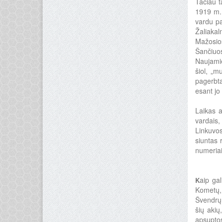
Tačiau t
1919 m
vardu pa
Žaliakal
Mažosio
Šančiuo
Naujamie
šiol, „m
pagerbta
esant jo
Laikas a
vardais,
Linkuvos
siuntas 
numeriai
aip ga
K
Kometų, 
Švendrų 
šių akių
apsuptos