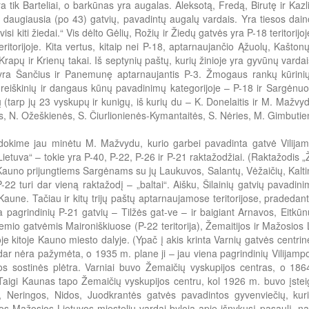
yra tik Barteliai, o barkūnas yra augalas. Aleksotą, Fredą, Birutę ir Ka
– daugiausia (po 43) gatvių, pavadintų augalų vardais. Yra tiesos da
 visi kiti žiedai.“ Vis dėlto Gėlių, Rožių ir Žiedų gatvės yra P-18 teritorij
eritorijoje. Kita vertus, kitaip nei P-18, aptarnaujančio Ąžuolų, Kašt
rapų ir Krienų takai. Iš septynių paštų, kurių žinioje yra gyvūnų varda
 yra Šančius ir Panemunę aptarnaujantis P-3. Žmogaus rankų kūrinių
eiškinių ir dangaus kūnų pavadinimų kategorijoje – P-18 ir Sargėnuo
 (tarp jų 23 vyskupų ir kunigų, iš kurių du – K. Donelaitis ir M. Mažvyd
, N. Ožeškienės, S. Čiurlionienės-Kymantaitės, S. Nėries, M. Gimbutien
okime jau minėtu M. Mažvydu, kurio garbei pavadinta gatvė Vilijamp
ietuva“ – tokie yra P-40, P-22, P-26 ir P-21 raktažodžiai. (Raktažodis „Žem
Kauno prijungtiems Sargėnams su jų Laukuvos, Salantų, Vėžaičių, Kaltin
P-22 turi dar vieną raktažodį – „baltai“. Aišku, Šilainių gatvių pavadini
aune. Tačiau ir kitų trijų paštų aptarnaujamose teritorijose, pradedant
a pagrindinių P-21 gatvių – Tilžės gat-ve – ir baigiant Arnavos, Eitkū
emio gatvėmis Maironiškiuose (P-22 teritorija), Žemaitijos ir Mažosios
oje kitoje Kauno miesto dalyje. (Ypač į akis krinta Varnių gatvės centr
 dar nėra pažymėta, o 1935 m. plane ji – jau viena pagrindinių Vilijampol
ios sostinės plėtra. Varniai buvo Žemaičių vyskupijos centras, o 18
aigi Kaunas tapo Žemaičių vyskupijos centru, kol 1926 m. buvo įsteigt
, Neringos, Nidos, Juodkrantės gatvės pavadintos gyvenviečių, kuri
 Mažosios Lietuvos miestelių vardai byloja apie išnykusį pasaulį, naik