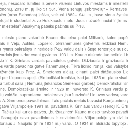
deja, nesudaro išimties iš beveik visiems Lietuvos miestams ir mieste
monių. 2018 m. jų liko 51 561. Viena senųjų „įsibrovėlių“ – Kernavė
olės (arba Slabados) ješiva, veikusi 1882–1941 m., buvo viena žymiau
ytojai ir studentai žuvo Holokausto metu. Juos nužudė naciai ir jiems 
ir miesteliai? Atsakymą pateiks pažintis su P-18.
 miesto plane vakarinė Kauno riba eina palei Milikonių kalno papėd
imais ir Vėjo, Auklės, Lopšelio, Skirsnemunės gatvėmis leidžiasi Ne
jos rytinis pakraštys ir nedidelė P-22 valdų dalis.) Šioje teritorijoje su
ardais jiems dar esant gyviems. 1931 m. Kaune atsirado tuometinio Li
kio ir K. Griniaus vardais pavadintos gatvės. Didžiausia ir gražiausia 
 vardu pavadinta gatvė Panemunėje. Tikra likimo ironija, kad valstyb
ažymėta kaip Prez. A. Smetonos alėja), einanti palei didžiausios 
 per Lieponos upelį. (Simboliškai ironiška, kad jau 1935 m. plane visa
a turbūt šalia į Nemuną įtekančios Sėmenos garbei.) Demokratiškai išri
nė. Demokratiškai išrinkto ir 1926 m. nuversto K. Griniaus vardu pa
ų valdžia, suprantama, netoleravo „buržuazinės“ Lietuvos vadovų vardai
s A. Smetonos pavadinimas. Tais pačiais metais buvusiai Komjaunimo ga
gatvė Vilijampolėje 1991 m. pavadinta K. Griniaus vardu (senoji K. Grini
). Tačiau kai kurios gatvės, „buržuazinės“ Kauno miesto tarybos pavadi
, išsaugojo savo pavadinimus ir sovietmečiu. Vilijampolėje yra dvi
oriaus J. Naujalio (mirė 1934 m.) vardu. O 1934 m. atsirado tapytojo 