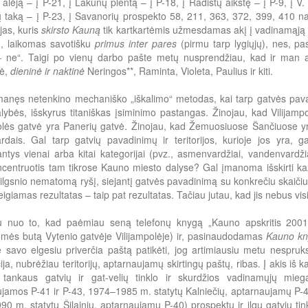
alėją – į P-21, į Lakūnų plentą – į P-18, į Radistų aikštę – į P-9, į V. 
jų taką – į P-23, į Savanorių prospekto 58, 211, 363, 372, 399, 410 na
ojas, kuris
skirsto Kauną
tik kartkartėmis užmesdamas akį į vadinamąj
), laikomas savotišku
primus inter pares
(pirmu tarp lygiųjų), nes, pa
 ne“. Taigi po vienų darbo pašte metų nusprendžiau, kad ir man a
ė,
dieninė ir naktinė
Neringos**, Raminta, Violeta, Paulius ir kiti.
anęs netenkino mechaniško „iškalimo“ metodas, kai tarp gatvės pavad
alybės, išskyrus titaniškas įsiminimo pastangas. Žinojau, kad Vilijampo
olės gatvė yra Panerių gatvė. Žinojau, kad Žemuosiuose Šančiuose yra
rdais. Gal tarp gatvių pavadinimų ir teritorijos, kurioje jos yra, g
antys vienai arba kitai kategorijai (pvz., asmenvardžiai, vandenvardži
ncentruotis tam tikrose Kauno miesto dalyse? Gal įmanoma išskirti ka
ilgsnio nematomą ryšį, siejantį gatvės pavadinimą su konkrečiu skaičiu
 neigiamas rezultatas – taip pat rezultatas. Tačiau jutau, kad jis nebus vi
u nuo to, kad paėmiau seną telefonų knygą „Kauno apskritis 2001“ 
mės butą Vytenio gatvėje Vilijampolėje) ir, pasinaudodamas
Kauno kn
ie savo elgesiu priverčia paštą patikėti, jog artimiausiu metu nespr
ija, nubrėžiau teritorijų, aptarnaujamų skirtingų paštų, ribas. Į akis iš k
 tankaus gatvių ir gat-velių tinklo ir skurdžios vadinamųjų mie
jamos P-41 ir P-43, 1974–1985 m. statytų Kalniečių, aptarnaujamų P-4
0 m. statytų Šilainių, aptarnaujamų P-40) prospektų ir ilgų gatvių tink