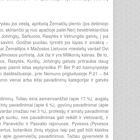
vydau jos veidą, apribotą Žemaičių plento (jos dešiniojo
osto, skiriančio ją nuo apačioje palei Nerį besidriekiančios
o, Jotvingių, Šarkuvos, Rasytės ir Vėtrungės gatvių, į jоs
savimi. Godžiai puoliau tyrinėti jos lūpas ir smakrą –
i Žemaitijos ir Mažosios Lietuvos miestelių vardai! Dvi
limosios portretą. Juk čia ir yra Milikonių kalnas. Be to,
os, Rasytės, Kuršių, Jotvingių gatvės pritraukia daug
gvai paimti kitas septyniolika P! Bet P-40 kaimynystėje
o išsidėsčiusioje, prie Nemuno prigludusioje P-21 – 84
ymo vienai arba kitai pavadinimų kategorijai ir gatvės
dinimų. Toliau eina asmenvardžiai (apie 17 %), augalų
rinių pavadinimai (apie 6 %), gyvūnų pavadinimai (apie
vardai (mažiau nei 3 %), profesijų ir amatų pavadinimai
i sunku, nes pavadinimas gali reikšti ir vietovardį, ir
upė Panevėžio ir Pasvalio rajonuose, Pyvesos (Pyvesos
ertus, botanikos žinių stygius taip pat gali būti klaidos
jo apie gyvenviečių pavadinimus. Tačiau gyvenvietė iš