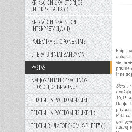
KRIKŠČIONIŠKA ISTORIJOS
INTERPRETACIJA (I)
KRIKŠČIONIŠKA ISTORIJOS
INTERPRETACIJA (II)
POLEMIKA SU OPONENTAIS
aip ma
K
LITERATŪRINIAI BANDYMAI
autopsij
vienarei
PAŠTAS
prisime
Ir ne ti
NAUJOS ANTANO MACEINOS
FILOSOFIJOS BRIAUNOS
Skirstyt
(mažąją 
10, P-14
ТЕКСТЫ НА РУССКОМ ЯЗЫКЕ
tikroje 
priklaus
ТЕКСТЫ НА РУССКОМ ЯЗЫКЕ (II)
P-42 sąr
gali gy
ТЕКСТЫ В "ЛИТОВСКОМ КУРЬЕРЕ" (I)
Kauną
re