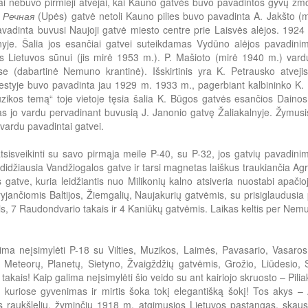
ai nebuvo pirmieji atvejai, kai Kauno gatvės buvo pavadintos gyvų žmon
.
Речная
(Upės) gatvė netoli Kauno pilies buvo pavadinta A. Jakšto (
vadinta buvusi Naujoji gatvė miesto centre prie Laisvės alėjos. 192
nyje. Šalia jos esančiai gatvei suteikdamas Vydūno alėjos pavadini
s Lietuvos sūnui (jis mirė 1953 m.).
P. Mašioto (mirė 1940 m.) vard
se (dabartinė Nemuno krantinė). Išskirtinis yra K. Petrausko atvej
styje buvo pavadinta jau 1929 m. 1933 m., pagerbiant kalbininko K. Bū
uzikos temą“ toje vietoje tęsia šalia K. Būgos gatvės esančios Daino
s jo vardu pervadinant buvusią J. Janonio gatvę Žaliakalnyje. Žymus
 vardu pavadintai gatvei.
tsisveikinti su savo pirmąja meile P-40, su P-32, jos gatvių pavadinim
 didžiausia Vandžiogalos gatve ir tarsi magnetas laiškus traukiančia A
 gatve, kuria leidžiantis nuo Milikonių kalno atsiveria nuostabi apačio
ryjančiomis Baltijos, Žiemgalių, Naujakurių gatvėmis, su prisiglaudu
s, 7 Raudondvario takais ir 4 Kaniūkų gatvėmis. Laikas keltis per Nemu
lima neįsimylėti P-18 su Vilties, Muzikos, Laimės, Pavasario, Vasaros
Meteorų, Planetų, Sietyno, Žvaigždžių gatvėmis, Grožio, Liūdesio, S
takais! Kaip galima neįsimylėti šio veido su ant kairiojo skruosto – Pili
, kuriose gyvenimas ir mirtis šoka tokį elegantišką šokį! Tos akys 
 raukšlelių, žyminčių 1918 m. atgimusios Lietuvos pastangas, skausmą