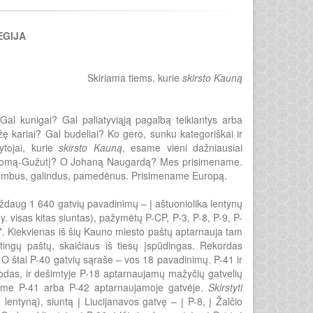
EGIJA
Skiriama tiems, kurie
skirsto Kauną
Gal kunigai? Gal paliatyviąją pagalbą teikiantys arba
žę kariai? Gal budeliai? Ko gero, sunku kategoriškai ir
tytojai, kurie
skirsto Kauną
, esame vieni dažniausiai
 Fromą-Gužutį? O Johaną Naugardą? Mes prisimename.
: sembus, galindus, pamedėnus. Prisimename Europą.
 maždaug 1 640 gatvių pavadinimų – į aštuoniolika lentynų
y. visas kitas siuntas), pažymėtų P-CP, P-3, P-8, P-9, P-
3*. Kiekvienas iš šių Kauno miesto paštų aptarnauja tam
irtingų paštų, skaičiaus iš tiesų įspūdingas. Rekordas
 O štai P-40 gatvių sąraše – vos 18 pavadinimų. P-41 ir
nodas, ir dešimtyje P-18 aptarnaujamų mažyčių gatvelių
me P-41 arba P-42 aptarnaujamoje gatvėje.
Skirstyti
entyną), siuntą į Liucijanavos gatvę – į P-8, į Žalčio