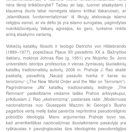
nėra tikroji krikščionybė? Tačiau jei taip, tuomet atsakydami į
klausimą (kurio labai nemėgsta islamo kritikai Vakaruose), ar
„islamiškasis fundamentalizmas“ iš tikrųjų atstovauja islamo
religijos esmei, ar vis dėlto jis yra islamo surogatas, pagimdytas
nukrikščionėjusių Vakarų agresijos, ko gero, turėsime rinktis
antrą atsakymo variantą.
Vokiečių katalikų filosofo ir teologo Dietricho von Hildebrando
(1889–1977), popiežiaus Pijaus XII pavadinto XX a. Bažnyčios
daktaru, mokinys Johnas Rao (g. 1951) yra Niujorko Šv. Jono
universiteto istorijos profesorius ir vienas žymiausių šiuolaikinių
katalikų tradicionalistų autorių. 2006 m. Prahoje J. Rao skaitė
paskaitą, pavadintą „Naujoji pasaulio tvarka ir karas su
terorizmu“ („The New World Order and the War on Terrorism“).
Pagrindiniame JAV katalikų tradicionalistų leidinyje „The
Remnant“ paskelbtame viešame laiške Prahos arkivyskupui,
prikišusiam J. Rao „ekstremizmą“, pastarasis rašė: „Modernusis
nacionalizmas nuo Giuseppės Mazzini iki George’o Busho
pagarbos vertą meilę šaliai paverčia nepriimtina pseudoreliginio
pobūdžio ideologija. Mano argumentas Prahoje buvo tas,
kad
amerikietiškas nacionalizmas
šiuolaikiniame pasaulyje yra
ryškiausias ir pavojingiausias šios ideologinės pseudoreligijos