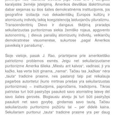
karalystės žemėje įsteigimą. Amerikos dieviškas išskirtinumas
dabar siejamas su šios šalies demokratinėmis institucijomis, jos
geografine izoliacija nuo dekadentiškų Europos kultūrų ir
atomizuotų individų taikią koegzistenciją laiduojančiu pliuralizmu.
Transcendentinių Dievo ir dangaus tikėjimą praradęs
sekuliarizuotas puritonizmas siekia žemiško rojaus, apgyvento
autonominių, į dievus panašių atomizuotų individų, veikiančių
demokratinėse visuomenėse, sukurtose „pagal Amerikos
paveikslą ir panašumą“.
Šioje vietoje, pasak J. Rao, priartėjame prie amerikietiško
patriotizmo problemos esmės. Jeigu net sekuliarizuotame
puritonizme Amerika išlieka „Miestu ant kalvos“, vadinasi, ji yra
kažko, kas verta būti ginama, „namai“. Tačiau tas „kažkas“ nėra
„tauta“ tradicine prasme, nes pastaroji taip pat reikalauja
pagarbos autoritetui (kurio mirtinas priešas yra sekuliarizuotas
puritonizmas) – institucijoms, papročiams, tradicijoms. Tikras
patriotas turi būti pasiryžęs paaukoti savo atomistinę laisvę dėl
savo šalies gerovės. Blogiausiu atveju jis turi būti pasiryžęs
paaukoti net savo gyvybę, gindamas savo tautą. Tačiau
sekuliarizuoto puritonizmo požiūriu tai – per didelė kaina.
Sekuliariam puritonui „tauta“ tradicine prasme yra per daug