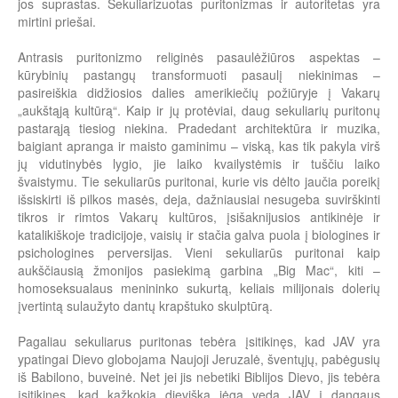
jos suprastas. Sekuliarizuotas puritonizmas ir autoritetas yra
mirtini priešai.
Antrasis puritonizmo religinės pasaulėžiūros aspektas –
kūrybinių pastangų transformuoti pasaulį niekinimas –
pasireiškia didžiosios dalies amerikiečių požiūryje į Vakarų
„aukštąją kultūrą“. Kaip ir jų protėviai, daug sekuliarių puritonų
pastarąją tiesiog niekina. Pradedant architektūra ir muzika,
baigiant apranga ir maisto gaminimu – viską, kas tik pakyla virš
jų vidutinybės lygio, jie laiko kvailystėmis ir tuščiu laiko
švaistymu. Tie sekuliarūs puritonai, kurie vis dėlto jaučia poreikį
išsiskirti iš pilkos masės, deja, dažniausiai nesugeba suvirškinti
tikros ir rimtos Vakarų kultūros, įsišaknijusios antikinėje ir
katalikiškoje tradicijoje, vaisių ir stačia galva puola į biologines ir
psichologines perversijas. Vieni sekuliarūs puritonai kaip
aukščiausią žmonijos pasiekimą garbina „Big Mac“, kiti –
homoseksualaus menininko sukurtą, keliais milijonais dolerių
įvertintą sulaužyto dantų krapštuko skulptūrą.
Pagaliau sekuliarus puritonas tebėra įsitikinęs, kad JAV yra
ypatingai Dievo globojama Naujoji Jeruzalė, šventųjų, pabėgusių
iš Babilono, buveinė. Net jei jis nebetiki Biblijos Dievo, jis tebėra
įsitikinęs, kad kažkokia dieviška jėga veda JAV į dangaus