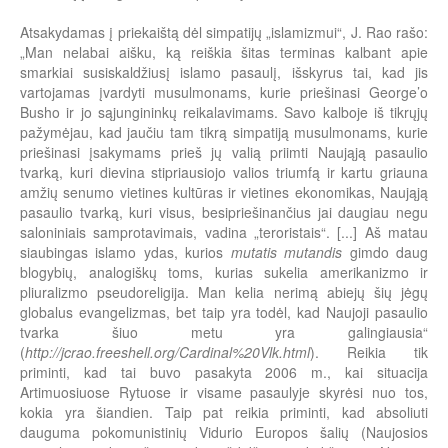
Atsakydamas į priekaištą dėl simpatijų „islamizmui“, J. Rao rašo:
„Man nelabai aišku, ką reiškia šitas terminas kalbant apie
smarkiai susiskaldžiusį islamo pasaulį, išskyrus tai, kad jis
vartojamas įvardyti musulmonams, kurie priešinasi George’o
Busho ir jo sąjungininkų reikalavimams. Savo kalboje iš tikrųjų
pažymėjau, kad jaučiu tam tikrą simpatiją musulmonams, kurie
priešinasi įsakymams prieš jų valią priimti Naująją pasaulio
tvarką, kuri dievina stipriausiojo valios triumfą ir kartu griauna
amžių senumo vietines kultūras ir vietines ekonomikas, Naująją
pasaulio tvarką, kuri visus, besipriešinančius jai daugiau negu
saloniniais samprotavimais, vadina „teroristais“. [...] Aš matau
siaubingas islamo ydas, kurios
mutatis mutandis
gimdo daug
blogybių, analogiškų toms, kurias sukelia amerikanizmo ir
pliuralizmo pseudoreligija. Man kelia nerimą abiejų šių jėgų
globalus evangelizmas, bet taip yra todėl, kad Naujoji pasaulio
tvarka šiuo metu yra galingiausia“
(
http://jcrao.freeshell.org/Cardinal%20Vlk.html
). Reikia tik
priminti, kad tai buvo pasakyta 2006 m., kai situacija
Artimuosiuose Rytuose ir visame pasaulyje skyrėsi nuo tos,
kokia yra šiandien. Taip pat reikia priminti, kad absoliuti
dauguma pokomunistinių Vidurio Europos šalių (Naujosios