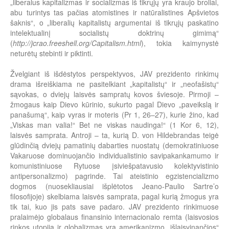
„liberalus kapitalizmas ir socializmas iš tikrųjų yra kraujo broliai,
abu turintys tas pačias atomistines ir natūralistines Apšvietos
šaknis“, o „liberalių kapitalistų argumentai iš tikrųjų paskatino
intelektualinį socialistų doktrinų gimimą“
(
http://jcrao.freeshell.org/Capitalism.html
), tokia kaimynystė
neturėtų stebinti ir piktinti.
Žvelgiant iš išdėstytos perspektyvos, JAV prezidento rinkimų
drama išreiškiama ne pasitelkiant „kapitalistų“ ir „neofašistų“
sąvokas, o dviejų laisvės sampratų kovos šviesoje. Pirmoji –
žmogaus kaip Dievo kūrinio, sukurto pagal Dievo „paveikslą ir
panašumą“, kaip vyras ir moteris (Pr 1, 26–27), kurie žino, kad
„Viskas man valia!“ Bet ne viskas naudinga!“ (1 Kor 6, 12),
laisvės samprata. Antroji – ta, kurią D. von Hildebrandas teigė
glūdinčią dviejų pamatinių dabarties nuostatų (demokratiniuose
Vakaruose dominuojančio individualistinio savipakankamumo ir
komunistiniuose Rytuose įsiviešpatavusio kolektyvistinio
antipersonalizmo) pagrinde. Tai ateistinio egzistencializmo
dogmos (nuosekliausiai išplėtotos Jeano-Paulio Sartre’o
filosofijoje) skelbiama laisvės samprata, pagal kurią žmogus yra
tik tai, kuo jis pats save padaro. JAV prezidento rinkimuose
pralaimėjo globalaus finansinio internacionalo remta (laisvosios
rinkos utopija ir globalizmas yra amerikanizmo „išlaisvinančios“