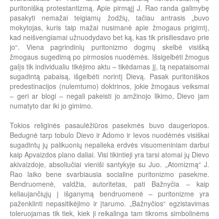
puritonišką protestantizmą. Apie pirmąjį J. Rao randa galimybę
pasakyti nemažai teigiamų žodžių, tačiau antrasis „buvo
mokytojas, kuris taip mažai nusimanė apie žmogaus prigimtį,
kad neišvengiamai užnuodydavo bet ką, kas tik prisiliesdavo prie
jo“. Viena pagrindinių puritonizmo dogmų skelbė visišką
žmogaus sugedimą po pirmosios nuodėmės. Išsigelbėti žmogus
galįs tik individualiu tikėjimo aktu – tikėdamas jį, tą nepataisomai
sugadintą pabaisą, išgelbėti norintį Dievą. Pasak puritoniškos
predestinacijos (nulemtumo) doktrinos, jokie žmogaus veiksmai
– geri ar blogi – negali pakeisti jo amžinojo likimo, Dievo jam
numatyto dar iki jo gimimo.
Tokios religinės pasaulėžiūros pasekmės buvo daugeriopos.
Bedugnė tarp tobulo Dievo ir Adomo ir Ievos nuodėmės visiškai
sugadintų jų palikuonių nepalieka erdvės visuomeniniam darbui
kaip Apvaizdos plano daliai. Visi tikintieji yra tarsi atomai jų Dievo
akivaizdoje, absoliučiai vieniši santykyje su Juo. „Atomizmą“ J.
Rao laiko bene svarbiausia socialine puritonizmo pasekme.
Bendruomenė, valdžia, autoritetas, pati Bažnyčia – kaip
keliaujančiųjų į išganymą bendruomenė – puritonizme yra
paženklinti nepasitikėjimo ir įtarumo. „Bažnyčios“ egzistavimas
toleruojamas tik tiek, kiek ji reikalinga tam tikroms simbolinėms