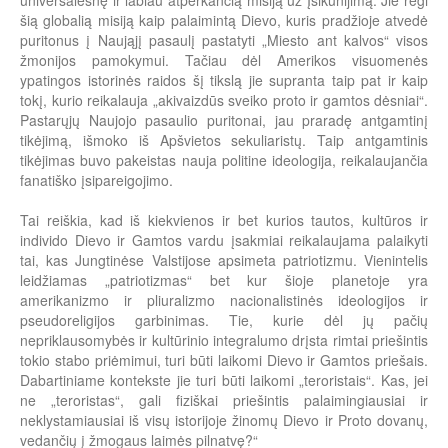
universalesnę ir labiau atperkančią misiją už Įsikūnijimą. Jie regi
šią globalią misiją kaip palaimintą Dievo, kuris pradžioje atvedė
puritonus į Naująjį pasaulį pastatyti „Miesto ant kalvos“ visos
žmonijos pamokymui. Tačiau dėl Amerikos visuomenės
ypatingos istorinės raidos šį tikslą jie supranta taip pat ir kaip
tokį, kurio reikalauja „akivaizdūs sveiko proto ir gamtos dėsniai“.
Pastarųjų Naujojo pasaulio puritonai, jau praradę antgamtinį
tikėjimą, išmoko iš Apšvietos sekuliaristų. Taip antgamtinis
tikėjimas buvo pakeistas nauja politine ideologija, reikalaujančia
fanatiško įsipareigojimo.
Tai reiškia, kad iš kiekvienos ir bet kurios tautos, kultūros ir
individo Dievo ir Gamtos vardu įsakmiai reikalaujama palaikyti
tai, kas Jungtinėse Valstijose apsimeta patriotizmu. Vienintelis
leidžiamas „patriotizmas“ bet kur šioje planetoje yra
amerikanizmo ir pliuralizmo nacionalistinės ideologijos ir
pseudoreligijos garbinimas. Tie, kurie dėl jų pačių
nepriklausomybės ir kultūrinio integralumo drįsta rimtai priešintis
tokio stabo priėmimui, turi būti laikomi Dievo ir Gamtos priešais.
Dabartiniame kontekste jie turi būti laikomi „teroristais“. Kas, jei
ne „teroristas“, gali fiziškai priešintis palaimingiausiai ir
neklystamiausiai iš visų istorijoje žinomų Dievo ir Proto dovanų,
vedančių į žmogaus laimės pilnatvę?“