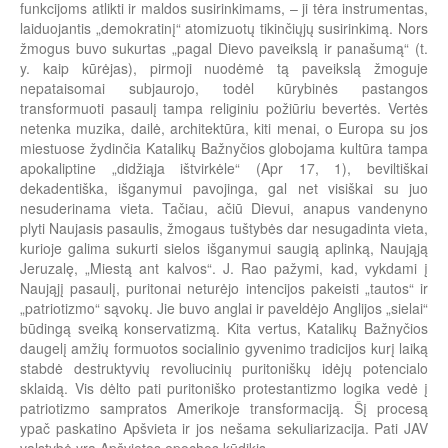
funkcijoms atlikti ir maldos susirinkimams, – ji tėra instrumentas,
laiduojantis „demokratinį“ atomizuotų tikinčiųjų susirinkimą. Nors
žmogus buvo sukurtas „pagal Dievo paveikslą ir panašumą“ (t.
y. kaip kūrėjas), pirmoji nuodėmė tą paveikslą žmoguje
nepataisomai subjaurojo, todėl kūrybinės pastangos
transformuoti pasaulį tampa religiniu požiūriu bevertės. Vertės
netenka muzika, dailė, architektūra, kiti menai, o Europa su jos
miestuose žydinčia Katalikų Bažnyčios globojama kultūra tampa
apokaliptine „didžiąja ištvirkėle“ (Apr 17, 1), beviltiškai
dekadentiška, išganymui pavojinga, gal net visiškai su juo
nesuderinama vieta. Tačiau, ačiū Dievui, anapus vandenyno
plyti Naujasis pasaulis, žmogaus tuštybės dar nesugadinta vieta,
kurioje galima sukurti sielos išganymui saugią aplinką, Naująją
Jeruzalę, „Miestą ant kalvos“. J. Rao pažymi, kad, vykdami į
Naująjį pasaulį, puritonai neturėjo intencijos pakeisti „tautos“ ir
„patriotizmo“ sąvokų. Jie buvo anglai ir paveldėjo Anglijos „sielai“
būdingą sveiką konservatizmą. Kita vertus, Katalikų Bažnyčios
daugelį amžių formuotos socialinio gyvenimo tradicijos kurį laiką
stabdė destruktyvių revoliucinių puritoniškų idėjų potencialo
sklaidą. Vis dėlto pati puritoniško protestantizmo logika vedė į
patriotizmo sampratos Amerikoje transformaciją. Šį procesą
ypač paskatino Apšvieta ir jos nešama sekuliarizacija. Pati JAV