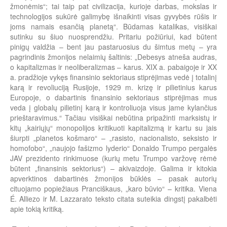
žmonėmis“; tai taip pat civilizacija, kurioje darbas, mokslas ir
technologijos sukūrė galimybę išnaikinti visas gyvybės rūšis ir
joms namais esančią planetą“. Būdamas katalikas, visiškai
sutinku su šiuo nuosprendžiu. Pritariu požiūriui, kad būtent
pinigų valdžia – bent jau pastaruosius du šimtus metų – yra
pagrindinis žmonijos nelaimių šaltinis: „Debesys atneša audras,
o kapitalizmas ir neoliberalizmas – karus. XIX a. pabaigoje ir XX
a. pradžioje vykęs finansinio sektoriaus stiprėjimas vedė į totalinį
karą ir revoliuciją Rusijoje, 1929 m. krizę ir pilietinius karus
Europoje, o dabartinis finansinio sektoriaus stiprėjimas mus
veda į globalų pilietinį karą ir kontroliuoja visus jame kylančius
prieštaravimus.“ Tačiau visiškai nebūtina pripažinti marksistų ir
kitų „kairiųjų“ monopolijos kritikuoti kapitalizmą ir kartu su jais
šiurpti „planetos košmaro“ – „rasisto, nacionalisto, seksisto ir
homofobo“, „naujojo fašizmo lyderio“ Donaldo Trumpo pergalės
JAV prezidento rinkimuose (kurių metu Trumpo varžovę rėmė
būtent „finansinis sektorius“) – akivaizdoje. Galima ir kitokia
apverktinos dabartinės žmonijos būklės – pasak autorių
cituojamo popiežiaus Pranciškaus, „karo būvio“ – kritika. Viena
É. Alliezo ir M. Lazzarato teksto citata suteikia dingstį pakalbėti
apie tokią kritiką.