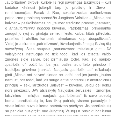
„autoritarinė“ tikrovė, kurioje jis regi pavojingas Bažnyčios – kuri
kadaise kėsinosi įsiterpti tarp jo protėvių ir Dievo –
reminiscencijas. Pasak J. Rao, sekuliarizuotas puritonizmas
patriotizmo problemą sprendžia Jungtines Valstijas – „Miestą ant
kalvos“ – paskelbdamas ne „tautos“ tradicine prasme „namais“,
o
antiautoritarinių principų
buveine. Patriotizmas, primenantis
žmogui jo ryšį su gimtąja žeme, miestu, kalba, kitais piliečiais,
praeities ir ateities kartomis, atmetamas kaip „despotiškas“.
Vietoj jo atsiranda „patriotizmas“, išvaduojantis žmogų iš visų šių
suvaržymų. Šitas naujasis „patriotizmas“ reikalauja ginti JAV
valstybines institucijas ne tiek todėl, kad jos teisėtai valdo
žmones šioje šalyje, bet pirmiausia todėl, kad, šio naujojo
„patriotizmo“ požiūriu, jos yra paties autoriteto principo ir
tradicijos griovimo įrankiai. Naujasis „patriotizmas“ reikalauja
ginti „Miesto ant kalvos“ sienas ne todėl, kad jos juosia „tautos
namus“, bet todėl, kad jos saugo antiautoritarinių ir antitradicinių
principų – sekuliarizuotos „laisvės“ – buveinę. Jeigu dėl kokių
nors priežasčių JAV atsisakytų Naujosios Jeruzalės – žmonijos
laisvinimo – misijos, naujasis „patriotizmas“ iš savo adeptų
bemat pareikalautų to, kas tikrų patriotų visame pasaulyje ir
visais laikais buvo laikoma patriotizmo priešybe. Jis pareikalautų
su panieka nusigręžti nuo Jungtinių Valstijų ir prisiekti bet kuriai