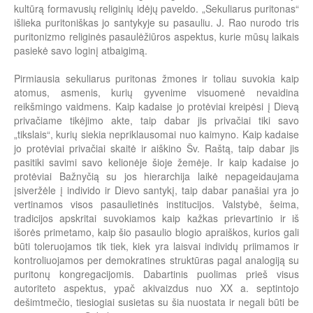
kultūrą formavusių religinių idėjų paveldo. „Sekuliarus puritonas“
išlieka puritoniškas jo santykyje su pasauliu. J. Rao nurodo tris
puritonizmo religinės pasaulėžiūros aspektus, kurie mūsų laikais
pasiekė savo loginį atbaigimą.
Pirmiausia sekuliarus puritonas žmones ir toliau suvokia kaip
atomus, asmenis, kurių gyvenime visuomenė nevaidina
reikšmingo vaidmens. Kaip kadaise jo protėviai kreipėsi į Dievą
privačiame tikėjimo akte, taip dabar jis privačiai tiki savo
„tikslais“, kurių siekia nepriklausomai nuo kaimyno. Kaip kadaise
jo protėviai privačiai skaitė ir aiškino Šv. Raštą, taip dabar jis
pasitiki savimi savo kelionėje šioje žemėje. Ir kaip kadaise jo
protėviai Bažnyčią su jos hierarchija laikė nepageidaujama
įsiveržėle į individo ir Dievo santykį, taip dabar panašiai yra jo
vertinamos visos pasaulietinės institucijos. Valstybė, šeima,
tradicijos apskritai suvokiamos kaip kažkas prievartinio ir iš
išorės primetamo, kaip šio pasaulio blogio apraiškos, kurios gali
būti toleruojamos tik tiek, kiek yra laisvai individų priimamos ir
kontroliuojamos per demokratines struktūras pagal analogiją su
puritonų kongregacijomis. Dabartinis puolimas prieš visus
autoriteto aspektus, ypač akivaizdus nuo XX a. septintojo
dešimtmečio, tiesiogiai susietas su šia nuostata ir negali būti be