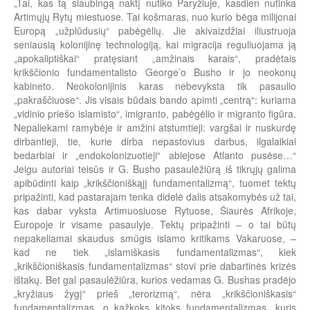
„Tai, kas tą siaubingą naktį nutiko Paryžiuje, kasdien nutinka
Artimųjų Rytų miestuose. Tai košmaras, nuo kurio bėga milijonai
Europą „užplūdusių“ pabėgėlių. Jie akivaizdžiai iliustruoja
seniausią kolonijinę technologiją, kai migracija reguliuojama ją
„apokaliptiškai“ pratęsiant „amžinais karais“, pradėtais
krikščionio fundamentalisto George’o Busho ir jo neokonų
kabineto. Neokolonijinis karas nebevyksta tik pasaulio
„pakraščiuose“. Jis visais būdais bando apimti „centrą“: kuriama
„vidinio priešo islamisto“, imigranto, pabėgėlio ir migranto figūra.
Nepaliekami ramybėje ir amžini atstumtieji: vargšai ir nuskurdę
dirbantieji, tie, kurie dirba nepastovius darbus, ilgalaikiai
bedarbiai ir „endokolonizuotieji“ abiejose Atlanto pusėse…“
Jeigu autoriai teisūs ir G. Busho pasaulėžiūrą iš tikrųjų galima
apibūdinti kaip „krikščioniškąjį fundamentalizmą“, tuomet tektų
pripažinti, kad pastarajam tenka didelė dalis atsakomybės už tai,
kas dabar vyksta Artimuosiuose Rytuose, Šiaurės Afrikoje,
Europoje ir visame pasaulyje. Tektų pripažinti – o tai būtų
nepakeliamai skaudus smūgis islamo kritikams Vakaruose, –
kad ne tiek „islamiškasis fundamentalizmas“, kiek
„krikščioniškasis fundamentalizmas“ stovi prie dabartinės krizės
ištakų. Bet gal pasaulėžiūra, kurios vedamas G. Bushas pradėjo
„kryžiaus žygį“ prieš „terorizmą“, nėra „krikščioniškasis“
fundamentalizmas, o kažkoks kitoks fundamentalizmas, kuris