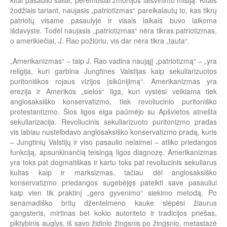
kitai pasaulio šaliai, perėmusiai žmonijos laisvinimo misiją. Kitais
žodžiais tariant, naujasis „patriotizmas“ pareikalautų to, kas tikrų
patriotų visame pasaulyje ir visais laikais buvo laikoma
išdavyste. Todėl naujasis „patriotizmas“ nėra tikras patriotizmas,
o amerikiečiai, J. Rao požiūriu, vis dar nėra tikra „tauta“.
„Amerikanizmas“ – taip J. Rao vadina naująjį „patriotizmą“ – „yra
religija, kuri garbina Jungtines Valstijas kaip sekuliarizuotos
puritoniškos rojaus vizijos įsikūnijimą“. Amerikanizmas yra
erezija ir Amerikos „sielos“ liga, kuri vystėsi veikiama tiek
anglosaksiško konservatizmo, tiek revoliucinio puritoniško
protestantizmo. Šios ligos eiga paūmėjo su Apšvietos atnešta
sekuliarizacija. Revoliucinis sekuliarizuoto puritonizmo pradas
vis labiau nustelbdavo anglosaksiško konservatizmo pradą, kuris
– Jungtinių Valstijų ir viso pasaulio nelaimei – atliko priedangos
funkciją, apsunkinančią teisingą ligos diagnozę. Amerikanizmas
yra toks pat dogmatiškas ir kartu toks pat revoliucinis sekuliarus
kultas kaip ir marksizmas, tačiau dėl anglosaksiško
konservatizmo priedangos sugebėjęs pateikti save pasauliui
kaip vien tik praktinį „gero gyvenimo“ siekimo metodą. Po
senamadiško britų džentelmeno kauke slėpėsi žiaurus
gangsteris, mirtinas bet kokio autoriteto ir tradicijos priešas,
piktybinis auglys, iš savo židinio žingsnis po žingsnio, metastazė