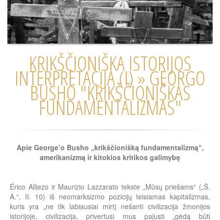
KRIKŠČIONIŠKA ISTORIJOS
INTERPRETACIJA (I) » GEORGO
BUSHO "KRIKŠČIONIŠKAS
FUNDAMENTALIZMAS"
Apie George’o Busho „krikščionišką fundamentalizmą“,
amerikanizmą ir kitokios kritikos galimybę
Érico Alliezo ir Maurizio Lazzarato tekste „Mūsų priešams“ („Š.
A.“, II. 10) iš neomarksizmo pozicijų teisiamas kapitalizmas,
kuris yra „ne tik labiausiai mirtį nešanti civilizacija žmonijos
istorijoje, civilizacija, privertusi mus pajusti „gėdą būti