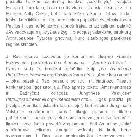
pasaulio tvarkos šeimininkų išdidžiai „pakrikštytų“ „Naująja
Europa“), tarp kurių buvo ne tik viena labiausiai sekuliarizuotų
Europos šalių Čekija, bet ir katalikiška laikoma Lietuva ir dar
labiau katalikiška Lenkija, nors lenkas popiežius šventasis Jonas
Paulius II pasmerkė agresiją prieš Iraką, entuziastingai palaikė
JAV vadovaujamą „kryžiaus žygį“, pradėjusį valstybinių struktūrų
Artimuosiuose Rytuose griovimą, kurio siaubingas pasekmes
regime šiandien.
J. Rao nebuvo sužavėtas po komunizmo žlugimo Francio
Fukuyamos paskelbtos
pax Americana
– „Amerikos taikos“ –
tikrove, kurią jis ironiškai apibūdino kaip
pox Americana
(
http://jcrao.freeshell.org/PoxAmericana.html
). „Amerikos raupai“
– tokia, pasak J. Rao, pasaulio po 1991 m. diagnozė. Pasaulį
kankinančios ligos istoriją J. Rao aprašo tekste „Amerikanizmas
ir Bažnyčios kolapsas Jungtinėse Valstijose“
(
http://jcrao.freeshell.org/Americanism.html
). Ligos pradžią jis
įžvelgia Amerikos „iškankintoje sieloje“, kuri neleido Jungtinėse
Valstijose susiformuoti „tautai“ tikrąja prasme ir tikram
patriotizmui – pastarojo vietoje susiformavo „amerikanizmas“ ir
ilgainiui savo įkaitu pavertė visą pasaulį. Pati Amerikos „siela“
susiformavo veikiama daugelio veiksnių, iš kurių bene
svarbiausiais J. Rao laiko anglosaksišką konservatizmą ir