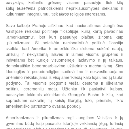
pavyzdys, keliantis grėsmę visame pasaulyje tiek kitų
šalių
teisėtiems
patriotiškiems nepriklausomybės siekiams ir
kultūriniam integralumui, tiek
tikros
religijos interesams.
Savo kalboje Prahoje aiškinau, kad nacionalizmas Jungtinėse
Valstijose reiškiasi politinėje filosofijoje, kurią kartą pavadinau
„amerikanizmu“, bet kuri pasaulyje plačiau žinoma kaip
„pliuralizmas“. Ši neteisėta nacionalistinė politinė filosofija
skelbia, kad Amerika ir amerikietiška sistema sukūrė naują,
unikalų ir neklystamą laisvės ir laimės visoms grupėms ir
individams bet kurioje visuomenėje laidavimo ir jų taikaus,
demokratiško bendradarbiavimo užtikrinimo mechanizmą. Šios
ideologijos ir pseudoreligijos sudievinimo ir nekvestionuojamo
priėmimo reikalaujama iš visų amerikiečių kaip lojalumo jų tautai
įrodymo. Tai visomis progomis viešai dėstoma ir iškeliama
politinių ceremonijų metu. Užtenka tik paskaityti kalbas,
pasakytas tokiomis akimirkomis George’o Busho ir kitų, kad
suprastume sakralinį tų keistų liturgijų, tokių priešiškų tikro
amerikietiško patriotizmo dvasiai, pobūdį.
Amerikanizmas ir pliuralizmas regi Jungtines Valstijas ir jų
gyvenimo būdą kaip pasaulio istorijoje veikiančią jėgą, turinčią