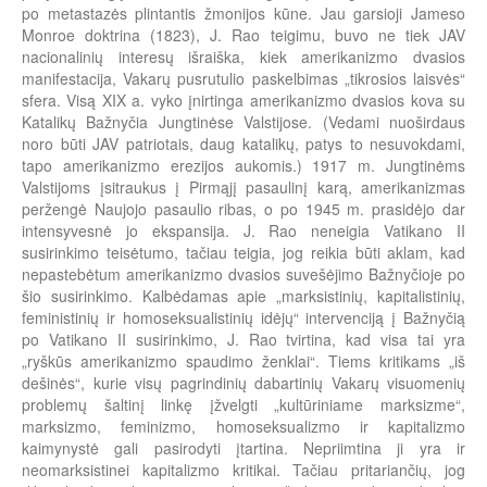
po metastazės plintantis žmonijos kūne. Jau garsioji Jameso
Monroe doktrina (1823), J. Rao teigimu, buvo ne tiek JAV
nacionalinių interesų išraiška, kiek amerikanizmo dvasios
manifestacija, Vakarų pusrutulio paskelbimas „tikrosios laisvės“
sfera. Visą XIX a. vyko įnirtinga amerikanizmo dvasios kova su
Katalikų Bažnyčia Jungtinėse Valstijose. (Vedami nuoširdaus
noro būti JAV patriotais, daug katalikų, patys to nesuvokdami,
tapo amerikanizmo erezijos aukomis.) 1917 m. Jungtinėms
Valstijoms įsitraukus į Pirmąjį pasaulinį karą, amerikanizmas
peržengė Naujojo pasaulio ribas, o po 1945 m. prasidėjo dar
intensyvesnė jo ekspansija. J. Rao neneigia Vatikano II
susirinkimo teisėtumo, tačiau teigia, jog reikia būti aklam, kad
nepastebėtum amerikanizmo dvasios suvešėjimo Bažnyčioje po
šio susirinkimo. Kalbėdamas apie „marksistinių, kapitalistinių,
feministinių ir homoseksualistinių idėjų“ intervenciją į Bažnyčią
po Vatikano II susirinkimo, J. Rao tvirtina, kad visa tai yra
„ryškūs amerikanizmo spaudimo ženklai“. Tiems kritikams „iš
dešinės“, kurie visų pagrindinių dabartinių Vakarų visuomenių
problemų šaltinį linkę įžvelgti „kultūriniame marksizme“,
marksizmo, feminizmo, homoseksualizmo ir kapitalizmo
kaimynystė gali pasirodyti įtartina. Nepriimtina ji yra ir
neomarksistinei kapitalizmo kritikai. Tačiau pritariančių, jog