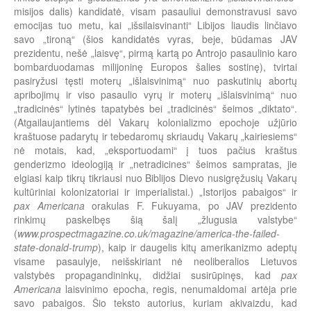
misijos dalis) kandidatė, visam pasauliui demonstravusi savo
emocijas tuo metu, kai „išsilaisvinanti“ Libijos liaudis linčiavo
savo „tironą“ (šios kandidatės vyras, beje, būdamas JAV
prezidentu, nešė „laisvę“, pirmą kartą po Antrojo pasaulinio karo
bombarduodamas milijoninę Europos šalies sostinę), tvirtai
pasiryžusi tęsti moterų „išlaisvinimą“ nuo paskutinių abortų
apribojimų ir viso pasaulio vyrų ir moterų „išlaisvinimą“ nuo
„tradicinės“ lytinės tapatybės bei „tradicinės“ šeimos „diktato“.
(Atgailaujantiems dėl Vakarų kolonializmo epochoje užjūrio
kraštuose padarytų ir tebedaromų skriaudų Vakarų „kairiesiems“
nė motais, kad, „eksportuodami“ į tuos pačius kraštus
genderizmo ideologiją ir „netradicines“ šeimos sampratas, jie
elgiasi kaip tikrų tikriausi nuo Biblijos Dievo nusigręžusių Vakarų
kultūriniai kolonizatoriai ir imperialistai.) „Istorijos pabaigos“ ir
pax Americana
orakulas F. Fukuyama, po JAV prezidento
rinkimų paskelbęs šią šalį „žlugusia valstybe“
(
www.prospectmagazine.co.uk/magazine/america-the-failed-
state-donald-trump
), kaip ir daugelis kitų amerikanizmo adeptų
visame pasaulyje, neišskiriant nė neoliberalios Lietuvos
valstybės propagandininkų, didžiai susirūpinęs, kad
pax
Americana
laisvinimo epocha, regis, nenumaldomai artėja prie
savo pabaigos. Šio teksto autorius, kuriam akivaizdu, kad