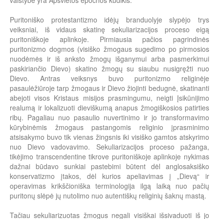
valstybė yra Apšvietos epochos kūdikis.
Puritoniško protestantizmo idėjų branduolyje slypėjo trys
veiksniai, iš vidaus skatinę sekuliarizacijos proceso eigą
puritoniškoje aplinkoje. Pirmiausia pačios pagrindinės
puritonizmo dogmos (visiško žmogaus sugedimo po pirmosios
nuodėmės ir iš anksto žmogų išganymui arba pasmerkimui
paskiriančio Dievo) skatino žmogų su siaubu nusigręžti nuo
Dievo. Antras veiksnys buvo puritonizmo religinėje
pasaulėžiūroje tarp žmogaus ir Dievo žiojinti bedugnė, skatinanti
abejoti visos Kristaus misijos prasmingumu, neigti Įsikūnijimo
realumą ir lokalizuoti dieviškumą anapus žmogiškosios patirties
ribų. Pagaliau nuo pasaulio nuvertinimo ir jo transformavimo
kūrybinėmis žmogaus pastangomis religinio įprasminimo
atsisakymo buvo tik vienas žingsnis iki visiško gamtos atskyrimo
nuo Dievo vadovavimo. Sekuliarizacijos proceso pažanga,
tikėjimo transcendentine tikrove puritoniškoje aplinkoje nykimas
dažnai būdavo sunkiai pastebimi būtent dėl anglosaksiško
konservatizmo įtakos, dėl kurios apeliavimas į „Dievą“ ir
operavimas krikščioniška terminologija ilgą laiką nuo pačių
puritonų slėpė jų nutolimo nuo autentiškų religinių šaknų mastą.
Tačiau sekuliarizuotas žmogus negali visiškai išsivaduoti iš jo