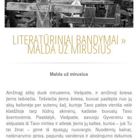
LITERATŪRINIAI BANDYMAI »
MALDA UŽ MIRUSIUS
Malda už mirusius
Amžinąjį atilsį duok mirusiems, Viešpatie, ir amžinoji šviesa
jiems tešviečia. Tešviečia jiems šviesa, buvusi paslėpta nuo jų
akių kelionėje per sutemų šalį, kurioje Tavo paties vieniša vėlė
klaidžioja tarp liūdnų akmenų, kadaise buvusių Tavo
šventovėmis. Pasidalyk, Viešpatie, savuoju Gyvenimu su
atėjusiais iš Tavo mirties ir atleisk jiems jų kaltes, kurios – juk Tu
tai žinai – gimė iš ėjusiųjų nuovargio. Nuodėmių kalnai,
neišmanymo girios, pagundų vandenys ir abejingumo dykumos