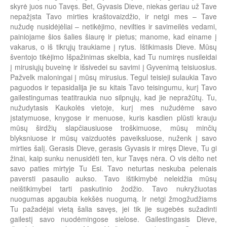
skyrė juos nuo Tavęs. Bet, Gyvasis Dieve, niekas geriau už Tave
nepažįsta Tavo mirties kraštovaizdžio, ir netgi mes – Tave
nužudę nusidėjėliai – netikėjimo, nevilties ir savimeilės vedami,
painiojame šios šalies šiaurę ir pietus; manome, kad einame į
vakarus, o iš tikrųjų traukiame į rytus. Ištikimasis Dieve. Mūsų
šventojo tikėjimo Išpažinimas skelbia, kad Tu numiręs nusileidai
į mirusiųjų buveinę ir išsivedei su savimi į Gyvenimą teisiuosius.
Pažvelk maloningai į mūsų mirusius. Tegul teisieji sulaukia Tavo
paguodos ir tepasidalija jie su kitais Tavo teisingumu, kurį Tavo
gailestingumas teatitraukia nuo silpnųjų, kad jie nepražūtų. Tu,
nužudytasis Kaukolės vietoje, kurį mes nužudėme savo
įstatymuose, knygose ir menuose, kuris kasdien plūsti krauju
mūsų širdžių slapčiausiuose troškimuose, mūsų minčių
blyksniuose ir mūsų vaizduotės paveiksluose, nuženk į savo
mirties šalį. Gerasis Dieve, gerasis Gyvasis ir miręs Dieve, Tu gi
žinai, kaip sunku nenusidėti ten, kur Tavęs nėra. O vis dėlto net
savo paties mirtyje Tu Esi. Tavo neturtas neskuba pelenais
paversti pasaulio aukso. Tavo ištikimybė neleidžia mūsų
neištikimybei tarti paskutinio žodžio. Tavo nukryžiuotas
nuogumas apgaubia kekšės nuogumą. Ir netgi žmogžudžiams
Tu pažadėjai vietą šalia savęs, jei tik jie sugebės sužadinti
gailestį savo nuodėmingose sielose. Gailestingasis Dieve,