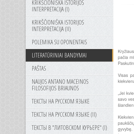
KRIKŠČIONIŠKA ISTORIJOS
INTERPRETACIJA (I)
KRIKŠČIONIŠKA ISTORIJOS
INTERPRETACIJA (II)
POLEMIKA SU OPONENTAIS
Kryžiaus
LITERATŪRINIAI BANDYMAI
pačia mi
Paskutin
PAŠTAS
Visas pa
NAUJOS ANTANO MACEINOS
kiekvien
FILOSOFIJOS BRIAUNOS
„Jei kvi
savo ves
ТЕКСТЫ НА РУССКОМ ЯЗЫКЕ
šiandien
ТЕКСТЫ НА РУССКОМ ЯЗЫКЕ (II)
Kiekvien
paukščių
ТЕКСТЫ В "ЛИТОВСКОМ КУРЬЕРЕ" (I)
gyvybę. 