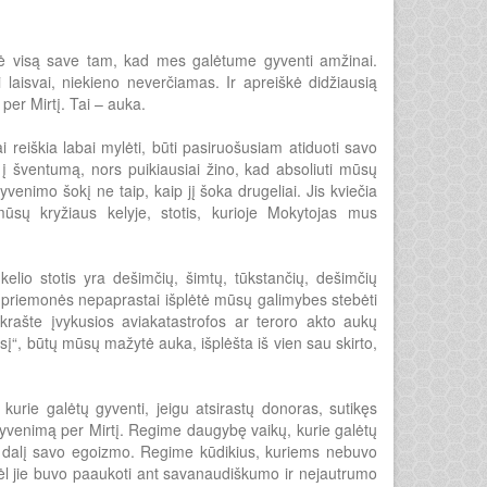
avė visą save tam, kad mes galėtume gyventi amžinai.
 laisvai, niekieno neverčiamas. Ir apreiškė didžiausią
per Mirtį. Tai – auka.
ai reiškia labai mylėti, būti pasiruošusiam atiduoti savo
 šventumą, nors puikiausiai žino, kad absoliuti mūsų
Gyvenimo šokį ne taip, kaip jį šoka drugeliai. Jis kviečia
ūsų kryžiaus kelyje, stotis, kurioje Mokytojas mus
lio stotis yra dešimčių, šimtų, tūkstančių, dešimčių
os priemonės nepaprastai išplėtė mūsų galimybes stebėti
 krašte įvykusios aviakatastrofos ar teroro akto aukų
ilsį“, būtų mūsų mažytė auka, išplėšta iš vien sau skirto,
kurie galėtų gyventi, jeigu atsirastų donoras, sutikęs
į Gyvenimą per Mirtį. Regime daugybę vaikų, kurie galėtų
 o dalį savo egoizmo. Regime kūdikius, kuriems nebuvo
dėl jie buvo paaukoti ant savanaudiškumo ir nejautrumo