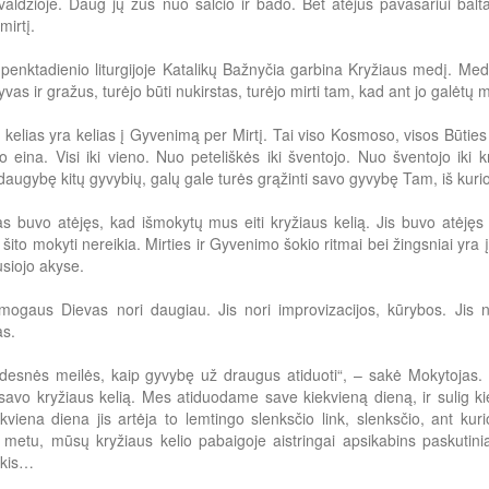
aldžioje. Daug jų žus nuo šalčio ir bado. Bet atėjus pavasariui balta 
mirtį.
 penktadienio liturgijoje Katalikų Bažnyčia garbina Kryžiaus medį. Med
gyvas ir gražus, turėjo būti nukirstas, turėjo mirti tam, kad ant jo galėt
 kelias yra kelias į Gyvenimą per Mirtį. Tai viso Kosmoso, visos Būties
juo eina. Visi iki vieno. Nuo peteliškės iki šventojo. Nuo šventojo iki
augybę kitų gyvybių, galų gale turės grąžinti savo gyvybę Tam, iš kurio
s buvo atėjęs, kad išmokytų mus eiti kryžiaus kelią. Jis buvo atėjęs i
 šito mokyti nereikia. Mirties ir Gyvenimo šokio ritmai bei žingsniai yra į
siojo akyse.
mogaus Dievas nori daugiau. Jis nori improvizacijos, kūrybos. Jis 
as.
desnės meilės, kaip gyvybę už draugus atiduoti“, – sakė Mokytojas. M
avo kryžiaus kelią. Mes atiduodame save kiekvieną dieną, ir sulig k
ekviena diena jis artėja to lemtingo slenksčio link, slenksčio, ant k
 metu, mūsų kryžiaus kelio pabaigoje aistringai apsikabins paskutini
akis…