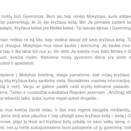
?
 turėtų būti Gyvenimas. Bent jau taip norėjo Mokytojas, kuris atid
iai pasmerktųjų iki Jo ėjo kryžiaus kelią. Bet Jis pirmasis padarė tai
aslaptį. Kryžiaus kelias yra Meilės kelias. Tai laisvas ėjimas į Gyvenimą 
ntam reiškia ne ką kita, kaip visiškai laisvai eiti savo kryžiaus kelią. T
ž draugus. Mokytojas mus visus šaukia į šventumą. Jis šaukia mus į
taip ir liks labai toli nuo jo. Vis dėlto Jis kviečia mus šokti Mirties ir 
zuoti, kviečia mylėti. Kiekviena mūsų gyvenimo diena yra stotis m
ustoti
ir apsidairyti.
liepiame į Mokytojo kvietimą, staiga pamatome, kad mūsų kryžiaus ke
ių kitų kryžiaus kelių sankirtos vieta. Šiuolaikinės masinės informacij
čią ir mirtį. Vargu ar galime padėti nešti kryžių tolimame pasaulio
iems. Tačiau ir nuoširdžiai sukalbėtas
Requiem aeternam
, „Amžinąjį at
ai tekančio laiko, auka, kurios negali aukoti drugeliai.
s mus kviečia žiūrėti toliau. Ir štai mes regime daugybę mirštančių, 
 jiems širdį arba plaučius ir taip užbaigti savo kryžiaus kelią – kelią 
imose, jeigu jų tėvai ant kryžiaus būtų prikalę ne savo vaikų laimę,
imti, nes jų mirtis suaugusiesiems buvo patogesnė už jų gyvenimą, to