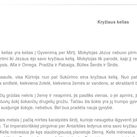
Kryžiaus kelias
 kelias yra kelias į Gyvenimą per Mirtį. Mokytojas Jėzus nebuvo pirmas
rtimi iki Jėzaus ėjo savo kryžiaus kelią. Mokytojas tik parodė,
kaip
jį re
ysis, Alfa ir Omega, Pradžia ir Pabaiga, Būties Šerdis ir Širdis.
saulis, visa Kūrinija nuo pat Sukūrimo eina kryžiaus kelią. Nuo pat
a smiltelė, kiekviena žolelė, kiekviena žemės ar vandens, ar skraidanti 
ečių grūdas nekris į žemę ir neapmirs, jis pasiliks vienas, o jei apmirs
tuvių šokį šokančių drugelių grožiu. Tačiau šis šokis yra jų trumpo gyv
 susijungė šokyje, nebebus. Bet bus pradėta nauja gyvybė.
ais metais į pačią mirties karalystės širdį, kurioje nesugeba išgyventi j
. Tai imperatoriškieji pingvinai per Antarkties ledynus eina savo kryžiaus
Kelis mėnesius jie kęs siaubingiausią planetoje žiemą. Kelis mėnesius 