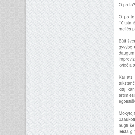
O po to
O po to
Tūkstanč
meilės p
Būti šve
gyvybę u
dauguma 
improvi
kviečia
s
Kai atsi
tūkstanč
kitų kan
artimies
egoistišk
Mokytoja
paaukoti
augti še
leista g