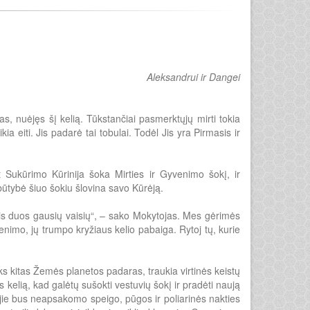
Aleksandrui ir Dangei
, nuėjęs šį kelią. Tūkstančiai pasmerktųjų mirti tokia
ikia eiti. Jis padarė tai tobulai. Todėl Jis yra Pirmasis ir
 Sukūrimo Kūrinija šoka Mirties ir Gyvenimo šokį, ir
būtybė šiuo šokiu šlovina savo Kūrėją.
, jis duos gausių vaisių“, – sako Mokytojas. Mes gėrimės
enimo, jų trumpo kryžiaus kelio pabaiga. Rytoj tų, kurie
oks kitas Žemės planetos padaras, traukia virtinės keistų
 kelią, kad galėtų sušokti vestuvių šokį ir pradėti naują
jie bus neapsakomo speigo, pūgos ir poliarinės nakties