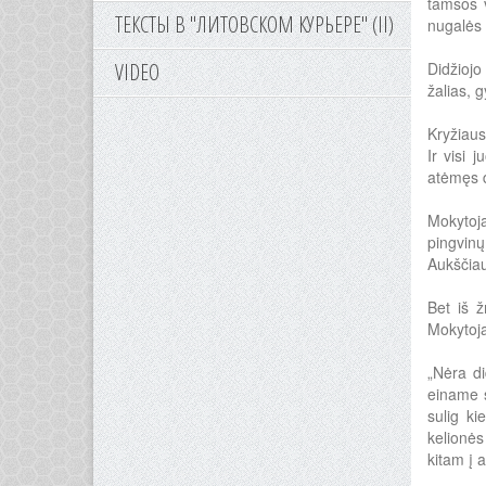
tamsos v
ТЕКСТЫ В "ЛИТОВСКОМ КУРЬЕРЕ" (II)
nugalės 
VIDEO
Didžiojo
žalias, 
Kryžiaus
Ir visi 
atėmęs d
Mokytoja
pingvinų
Aukščiau
Bet iš ž
Mokytoj
„Nėra di
einame s
sulig ki
kelionės
kitam į 