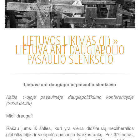
LIETUVOS LIKIMAS (II) »
LIETUVA ANT DAUGIAPOLIO
PASAULIO SLENKSČIO
Lietuva ant daugiapolio pasaulio slenksčio
Kalba 1-ojoje pasaulinėje daugiapoliškumo konferencijoje
(2023.04.29)
Mieli draugai!
Rašau jums iš šalies, kuri yra viena didžiausių neoliberalios
globalizacijos ir vienpolės pasaulio tvarkos aukų. Per 32 metus,