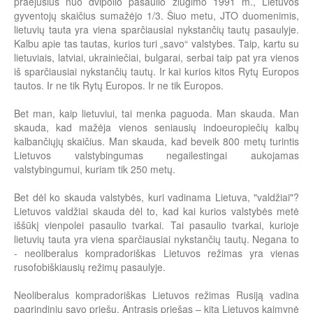
praėjusius nuo dvipolio pasaulio žlugimo 1991 m., Lietuvos
gyventojų skaičius sumažėjo 1/3. Šiuo metu, JTO duomenimis,
lietuvių tauta yra viena sparčiausiai nykstančių tautų pasaulyje.
Kalbu apie tas tautas, kurios turi „savo“ valstybes. Taip, kartu su
lietuviais, latviai, ukrainiečiai, bulgarai, serbai taip pat yra vienos
iš sparčiausiai nykstančių tautų. Ir kai kurios kitos Rytų Europos
tautos. Ir ne tik Rytų Europos. Ir ne tik Europos.
Bet man, kaip lietuviui, tai menka paguoda. Man skauda. Man
skauda, kad mažėja vienos seniausių indoeuropiečių kalbų
kalbančiųjų skaičius. Man skauda, kad beveik 800 metų turintis
Lietuvos valstybingumas negailestingai aukojamas
valstybingumui, kuriam tik 250 metų.
Bet dėl ko skauda valstybės, kuri vadinama Lietuva, "valdžiai"?
Lietuvos valdžiai skauda dėl to, kad kai kurios valstybės metė
iššūkį vienpolei pasaulio tvarkai. Tai pasaulio tvarkai, kurioje
lietuvių tauta yra viena sparčiausiai nykstančių tautų. Negana to
- neoliberalus kompradoriškas Lietuvos režimas yra vienas
rusofobiškiausių režimų pasaulyje.
Neoliberalus kompradoriškas Lietuvos režimas Rusiją vadina
pagrindiniu savo priešu. Antrasis priešas – kita Lietuvos kaimynė