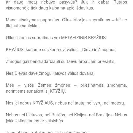
ar daug metų nebuvo pasyvūs? Juk ir dabar Rusijos
visuomenėje tiek daug kalbama apie išdavikus.
Mano atsakymas paprastas. Gilus istorijos supratimas – tai ne
tik tautų santykiai.
Gilus istorijos supratimas yra METAFIZINIS KRYŽIUS.
KRYŽIUS, kuriame susikerta dvi valios – Dievo ir Žmogaus.
Žmogus gali bendradarbiauti su Dievu arba Jam priešintis.
Nes Dievas davė žmogui laisvos valios dovaną.
Mes – visos Žemės žmonės – priešinamės žmonėms,
norintiems sunaikinti šį KRYŽIŲ.
Nes jei nebus KRYŽIAUS, nebus nei tautų, nei vyrų, nei moterų.
Nebus nei Lietuvos, nei Rusijos, nei Kinijos, nei Brazilijos. Nebus
jokios kitos tautos ar valstybės.
Tuomet bus tik Antžmogiai ir tiesiog žmonės.