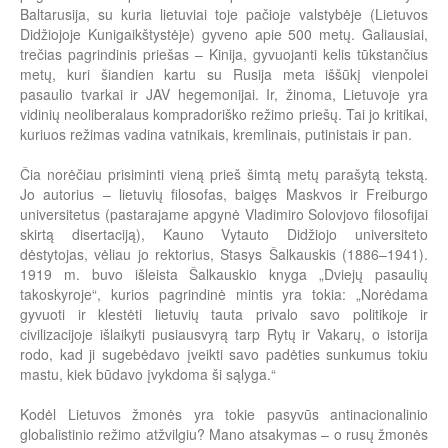
Baltarusija, su kuria lietuviai toje pačioje valstybėje (Lietuvos
Didžiojoje Kunigaikštystėje) gyveno apie 500 metų. Galiausiai,
trečias pagrindinis priešas – Kinija, gyvuojanti kelis tūkstančius
metų, kuri šiandien kartu su Rusija meta iššūkį vienpolei
pasaulio tvarkai ir JAV hegemonijai. Ir, žinoma, Lietuvoje yra
vidinių neoliberalaus kompradoriško režimo priešų. Tai jo kritikai,
kuriuos režimas vadina vatnikais, kremlinais, putinistais ir pan.
Čia norėčiau prisiminti vieną prieš šimtą metų parašytą tekstą.
Jo autorius – lietuvių filosofas, baigęs Maskvos ir Freiburgo
universitetus (pastarajame apgynė Vladimiro Solovjovo filosofijai
skirtą disertaciją), Kauno Vytauto Didžiojo universiteto
dėstytojas, vėliau jo rektorius, Stasys Šalkauskis (1886–1941).
1919 m. buvo išleista Šalkauskio knyga „Dviejų pasaulių
takoskyroje“, kurios pagrindinė mintis yra tokia: „Norėdama
gyvuoti ir klestėti lietuvių tauta privalo savo politikoje ir
civilizacijoje išlaikyti pusiausvyrą tarp Rytų ir Vakarų, o istorija
rodo, kad ji sugebėdavo įveikti savo padėties sunkumus tokiu
mastu, kiek būdavo įvykdoma ši sąlyga.“
Kodėl Lietuvos žmonės yra tokie pasyvūs antinacionalinio
globalistinio režimo atžvilgiu? Mano atsakymas – o rusų žmonės