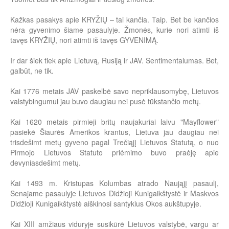
Kažkas pasakys apie KRYŽIŲ – tai kančia. Taip. Bet be kančios
nėra gyvenimo šiame pasaulyje. Žmonės, kurie nori atimti iš
tavęs KRYŽIŲ, nori atimti iš tavęs GYVENIMĄ.
Ir dar šiek tiek apie Lietuvą, Rusiją ir JAV. Sentimentalumas. Bet,
galbūt, ne tik.
Kai 1776 metais JAV paskelbė savo nepriklausomybę, Lietuvos
valstybingumui jau buvo daugiau nei pusė tūkstančio metų.
Kai 1620 metais pirmieji britų naujakuriai laivu "Mayflower"
pasiekė Šiaurės Amerikos krantus, Lietuva jau daugiau nei
trisdešimt metų gyveno pagal Trečiąjį Lietuvos Statutą, o nuo
Pirmojo Lietuvos Statuto priėmimo buvo praėję apie
devyniasdešimt metų.
Kai 1493 m. Kristupas Kolumbas atrado Naująjį pasaulį,
Senajame pasaulyje Lietuvos Didžioji Kunigaikštystė ir Maskvos
Didžioji Kunigaikštystė aiškinosi santykius Okos aukštupyje.
Kai XIII amžiaus viduryje susikūrė Lietuvos valstybė, vargu ar