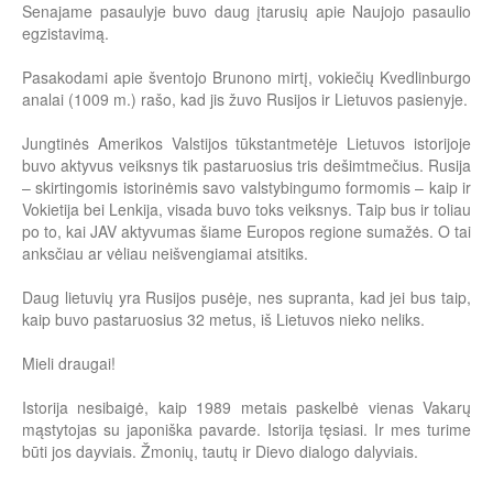
Senajame pasaulyje buvo daug įtarusių apie Naujojo pasaulio
egzistavimą.
Pasakodami apie šventojo Brunono mirtį, vokiečių Kvedlinburgo
analai (1009 m.) rašo, kad jis žuvo Rusijos ir Lietuvos pasienyje.
Jungtinės Amerikos Valstijos tūkstantmetėje Lietuvos istorijoje
buvo aktyvus veiksnys tik pastaruosius tris dešimtmečius. Rusija
– skirtingomis istorinėmis savo valstybingumo formomis – kaip ir
Vokietija bei Lenkija, visada buvo toks veiksnys. Taip bus ir toliau
po to, kai JAV aktyvumas šiame Europos regione sumažės. O tai
anksčiau ar vėliau neišvengiamai atsitiks.
Daug lietuvių yra Rusijos pusėje, nes supranta, kad jei bus taip,
kaip buvo pastaruosius 32 metus, iš Lietuvos nieko neliks.
Mieli draugai!
Istorija nesibaigė, kaip 1989 metais paskelbė vienas Vakarų
mąstytojas su japoniška pavarde. Istorija tęsiasi. Ir mes turime
būti jos dayviais. Žmonių, tautų ir Dievo dialogo dalyviais.